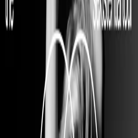
Comprar boletos
SIDDHARTHA
Comprar boletos
CARLOS BALLARTA
Comprar boletos
5 SECONDS OF SUMMER
Comprar boletos
AESPA
Comprar boletos
ROBYN