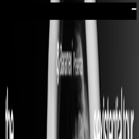
Saltar al contenido principal
Palacio de los deportes | Sitio
Oficial
PALACIO
DE LOS
DEPORTES
50 años albergando eventos musicales, culturales y
deportivos
ARCÁNGEL
Comprar boletos
ROSALÍA